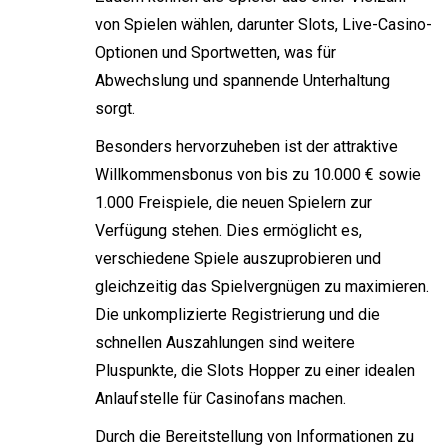
von Spielen wählen, darunter Slots, Live-Casino-
Optionen und Sportwetten, was für
Abwechslung und spannende Unterhaltung
sorgt.
Besonders hervorzuheben ist der attraktive
Willkommensbonus von bis zu 10.000 € sowie
1.000 Freispiele, die neuen Spielern zur
Verfügung stehen. Dies ermöglicht es,
verschiedene Spiele auszuprobieren und
gleichzeitig das Spielvergnügen zu maximieren.
Die unkomplizierte Registrierung und die
schnellen Auszahlungen sind weitere
Pluspunkte, die Slots Hopper zu einer idealen
Anlaufstelle für Casinofans machen.
Durch die Bereitstellung von Informationen zu