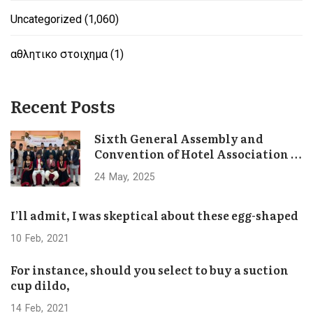
Uncategorized
(1,060)
αθλητικο στοιχημα
(1)
Recent Posts
Sixth General Assembly and
Convention of Hotel Association of
Bhaktapur Concludes Successfully
24
May
2025
I’ll admit, I was skeptical about these egg-shaped
10
Feb
2021
For instance, should you select to buy a suction
cup dildo,
14
Feb
2021