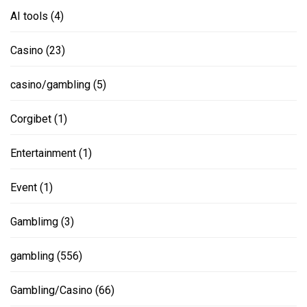
AI tools
(4)
Casino
(23)
casino/gambling
(5)
Corgibet
(1)
Entertainment
(1)
Event
(1)
Gamblimg
(3)
gambling
(556)
Gambling/Casino
(66)