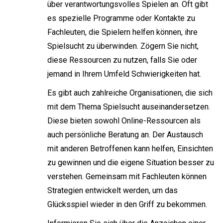
über verantwortungsvolles Spielen an. Oft gibt
es spezielle Programme oder Kontakte zu
Fachleuten, die Spielern helfen können, ihre
Spielsucht zu überwinden. Zögern Sie nicht,
diese Ressourcen zu nutzen, falls Sie oder
jemand in Ihrem Umfeld Schwierigkeiten hat.
Es gibt auch zahlreiche Organisationen, die sich
mit dem Thema Spielsucht auseinandersetzen.
Diese bieten sowohl Online-Ressourcen als
auch persönliche Beratung an. Der Austausch
mit anderen Betroffenen kann helfen, Einsichten
zu gewinnen und die eigene Situation besser zu
verstehen. Gemeinsam mit Fachleuten können
Strategien entwickelt werden, um das
Glücksspiel wieder in den Griff zu bekommen.