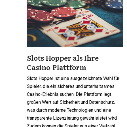
Slots Hopper als Ihre
Casino-Plattform
Slots Hopper ist eine ausgezeichnete Wahl für
Spieler, die ein sicheres und unterhaltsames
Casino-Erlebnis suchen. Die Plattform legt
großen Wert auf Sicherheit und Datenschutz,
was durch moderne Technologien und eine
transparente Lizenzierung gewährleistet wird.
Zudem können die Spieler aus einer Vielzahl