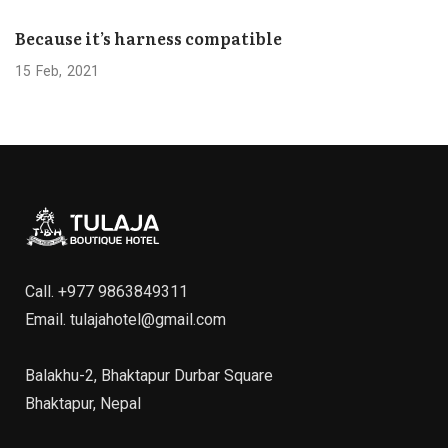
Because it’s harness compatible
15
Feb
2021
Call.
+977 9863849311
Email.
tulajahotel@gmail.com
Balakhu-2, Bhaktapur Durbar Square
Bhaktapur, Nepal