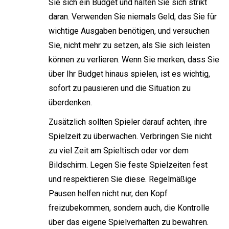
Sie sich ein Budget und halten Sie sich strikt
daran. Verwenden Sie niemals Geld, das Sie für
wichtige Ausgaben benötigen, und versuchen
Sie, nicht mehr zu setzen, als Sie sich leisten
können zu verlieren. Wenn Sie merken, dass Sie
über Ihr Budget hinaus spielen, ist es wichtig,
sofort zu pausieren und die Situation zu
überdenken.
Zusätzlich sollten Spieler darauf achten, ihre
Spielzeit zu überwachen. Verbringen Sie nicht
zu viel Zeit am Spieltisch oder vor dem
Bildschirm. Legen Sie feste Spielzeiten fest
und respektieren Sie diese. Regelmäßige
Pausen helfen nicht nur, den Kopf
freizubekommen, sondern auch, die Kontrolle
über das eigene Spielverhalten zu bewahren.