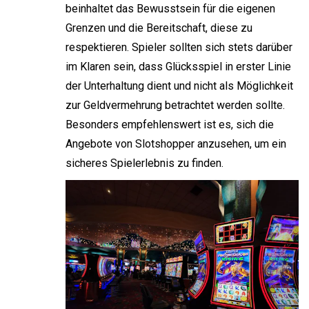
beinhaltet das Bewusstsein für die eigenen
Grenzen und die Bereitschaft, diese zu
respektieren. Spieler sollten sich stets darüber
im Klaren sein, dass Glücksspiel in erster Linie
der Unterhaltung dient und nicht als Möglichkeit
zur Geldvermehrung betrachtet werden sollte.
Besonders empfehlenswert ist es, sich die
Angebote von
Slotshopper
anzusehen, um ein
sicheres Spielerlebnis zu finden.