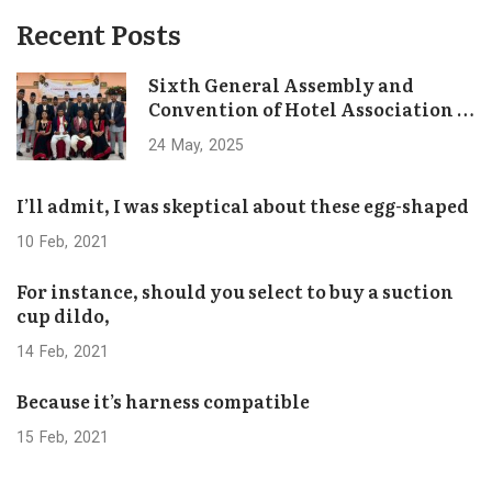
Recent Posts
Sixth General Assembly and
Convention of Hotel Association of
Bhaktapur Concludes Successfully
24
May
2025
I’ll admit, I was skeptical about these egg-shaped
10
Feb
2021
For instance, should you select to buy a suction
cup dildo,
14
Feb
2021
Because it’s harness compatible
15
Feb
2021