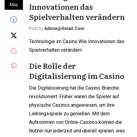
Innovationen das
May
Spielverhalten verändern
Post by
Admin@gmail.com
Technologie im Casino Wie Innovationen das
Spielverhalten verändern
Die Rolle der
Digitalisierung im Casino
Die Digitalisierung hat die Casino-Branche
revolutioniert. Früher waren die Spieler auf
physische Casinos angewiesen, um ihre
Lieblingsspiele zu genießen. Mit dem
Aufkommen von Online-Casinos können die
Nutzer nun jederzeit und überall spielen, was