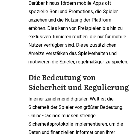
Darüber hinaus fördern mobile Apps oft
spezielle Boni und Promotions, die Spieler
anziehen und die Nutzung der Plattform
erhöhen. Dies kann von Freispielen bis hin zu
exklusiven Turnieren reichen, die nur für mobile
Nutzer verfügbar sind. Diese zusätzlichen
Anreize verstärken das Spielverhalten und
motivieren die Spieler, regelmäßiger zu spielen.
Die Bedeutung von
Sicherheit und Regulierung
In einer zunehmend digitalen Welt ist die
Sicherheit der Spieler von größter Bedeutung.
Online-Casinos müssen strenge
Sicherheitsprotokolle implementieren, um die
Daten und finanziellen Informationen ihrer