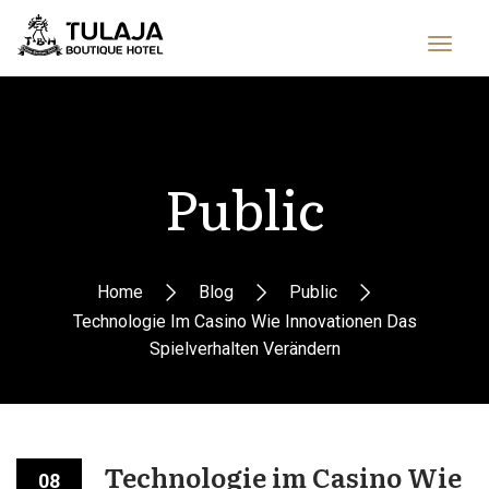
Public
Home
Blog
Public
Technologie Im Casino Wie Innovationen Das
Spielverhalten Verändern
Technologie im Casino Wie
08