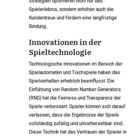
Strategien optimieren nicht nur das
Spielerlebnis, sondern erhöhen auch die
Kundentreue und fördern eine langfristige
Bindung.
Innovationen in der
Spieltechnologie
Technologische Innovationen im Bereich der
Spielautomaten und Tischspiele haben das
Spielverhalten erheblich beeinflusst. Die
Einführung von Random Number Generators
(RNG) hat die Fairness und Transparenz der
Spiele verbessert. Spieler können sich darauf
verlassen, dass die Ergebnisse der Spiele
vollständig zufällig und unvorhersehbar sind.
Diese Technik hat das Vertrauen der Spieler in