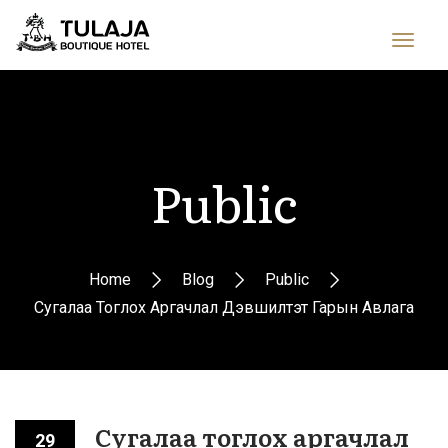
Public
Home
Blog
Public
Сугалаа Тоглох Аргачлал Дэвшилтэт Гарын Авлага
Сугалаа тоглох аргачлал
29