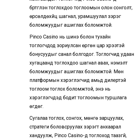
бүртгүүлэн тоглохдоо тоглоомын олон сонголт,
өрсөлдөхүйц шагнал, урамшуулал зэрэг
боломжуудыг ашиглах боломжтой.
Pinco Casino нь шинэ болон тухайн
тоглогчдод зориулсан өргөн цар хүрээтэй
бонусуудыг санал болгодог. Тоглогчид удаан
хугацаанд тоглохдоо шагнал авах, нэмэлт
боломжуудыг ашиглах боломжтой. Мөн
платформын хэрэглэгчид амьд дилертэй
тоглоом тоглох боломжтой, энэ нь
хэрэглэгчдэд бодит тоглоомын туршлага
өгдөг.
Сугалаа тоглох, сонгох, мөнгө зарцуулах,
стратеги боловсруулах зэрэгт анхаарал
хандуулж, Pinco Casino-д тоглоход таазгүй,