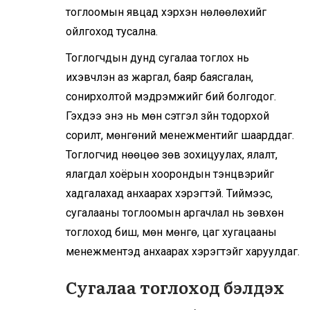
тоглоомын явцад хэрхэн нөлөөлөхийг
ойлгоход тусална.
Тоглогчдын дунд сугалаа тоглох нь
ихэвчлэн аз жаргал, баяр баясгалан,
сонирхолтой мэдрэмжийг бий болгодог.
Гэхдээ энэ нь мөн сэтгэл зүйн тодорхой
сорилт, мөнгөний менежментийг шаарддаг.
Тоглогчид нөөцөө зөв зохицуулах, ялалт,
ялагдал хоёрын хоорондын тэнцвэрийг
хадгалахад анхаарах хэрэгтэй. Тиймээс,
сугалааны тоглоомын аргачлал нь зөвхөн
тоглоход биш, мөн мөнгө, цаг хугацааны
менежментэд анхаарах хэрэгтэйг харуулдаг.
Сугалаа тоглоход бэлдэх