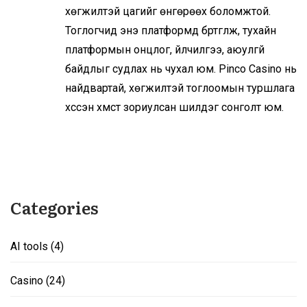
хөгжилтэй цагийг өнгөрөөх боломжтой.
Тоглогчид энэ платформд бүртгүүлж, тухайн
платформын онцлог, үйлчилгээ, аюулгүй
байдлыг судлах нь чухал юм. Pinco Casino нь
найдвартай, хөгжилтэй тоглоомын туршлага
хүссэн хүмүүст зориулсан шилдэг сонголт юм.
Categories
AI tools
(4)
Casino
(24)