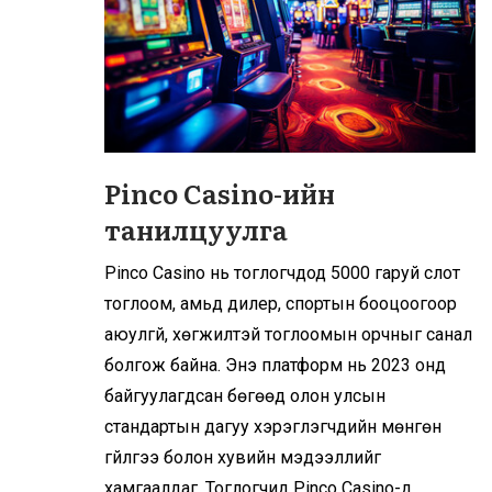
Pinco Casino-ийн
танилцуулга
Pinco Casino нь тоглогчдод 5000 гаруй слот
тоглоом, амьд дилер, спортын бооцоогоор
аюулгүй, хөгжилтэй тоглоомын орчныг санал
болгож байна. Энэ платформ нь 2023 онд
байгуулагдсан бөгөөд олон улсын
стандартын дагуу хэрэглэгчдийн мөнгөн
гүйлгээ болон хувийн мэдээллийг
хамгаалдаг. Тоглогчид Pinco Casino-д