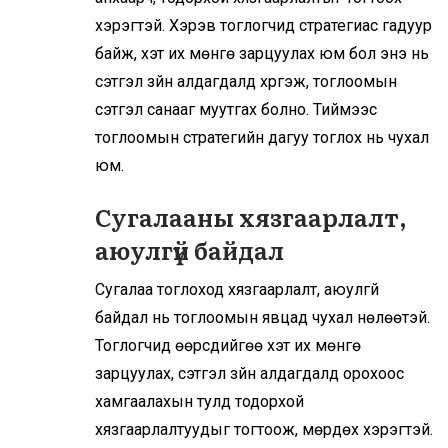
хэрэгтэй. Хэрэв тоглогчид стратегиас гадуур
байж, хэт их мөнгө зарцуулах юм бол энэ нь
сэтгэл зүйн алдагдалд хүргэж, тоглоомын
сэтгэл санааг муутгах болно. Тиймээс
тоглоомын стратегийн дагуу тоглох нь чухал
юм.
Сугалааны хязгаарлалт,
аюулгүй байдал
Сугалаа тоглоход хязгаарлалт, аюулгүй
байдал нь тоглоомын явцад чухал нөлөөтэй.
Тоглогчид өөрсдийгөө хэт их мөнгө
зарцуулах, сэтгэл зүйн алдагдалд орохоос
хамгаалахын тулд тодорхой
хязгаарлалтуудыг тогтоож, мөрдөх хэрэгтэй.