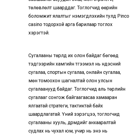
төлөвлөлт шаарддаг. Тоглогчид өөрийн
боломжит ялалтыг нэмэгдүүлэхийн тулд
Pinco
casino
тодорхой арга барилаар тоглох
хэрэгтэй.
Сугалааны төрлүүд их олон байдаг бөгөөд
тэдгээрийн хамгийн түгээмэл нь үндэсний
сугалаа, спортын сугалаа, онлайн сугалаа,
мөн томоохон шагналтай олон улсын
сугалаанууд байдаг. Тоглогчид аль төрлийн
сугалааг сонгож байгаагаасаа хамааран
ялгаатай стратеги, тактиктай байх
шаардлагатай. Үүний зэрэгцээ, тоглогчид
сугалааны хууль, дүрмүүдийг анхааралтай
судлах нь чухал юм, учир нь энэ нь