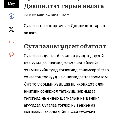
Дэвшилтэт гарын авлага
May
Post by
Admin@gmail.com
Сугалаа тоглох аргачлал Дэвшилтэт гарын
авлага
Сугалааны үндсэн ойлголт
Сугалаа гэдэг нь үйл явцын дунд тодорхой
нэг хувьцаа, шагнал, эсвэл үнэт зүйлсийг
эзэмшихийн тулд тоглогчид санамсаргүйгээр
сонгосон тоонуудыг ашигладаг тоглоом юм.
Энэ тоглоомын хувьцаа нь ихэнхдээ олон
нийтийн сонирхол татахуйц, заримдаа
төгсгөлд нь өндөр шагналын үнэ цэнийг
агуулдаг. Сугалаа тоглох нь зөвхөн аз
завшааны асуудал биш, мөн стратеги,