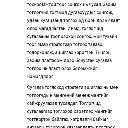
тохиромжтой тоог сонгох нь чухал. Зарим
тоглогчид тогтмол дугааруудыг сонгож,
удаан хугацаанд тоглох үед бүрэн дүүрэн ялалт
олох магадлалтай. Иймд, тоглогчид
сугалааны тоог хэрхэн сонгох, мөн тухайн
тоог ямар стратегиар тоглох талаар
тодорхойлж, ашиглах хэрэгтэй. Түүнчлэн,
зарим платформ дээр бонустай сугалаа
тоглох нь ялалт олох боломжийг
нэмэгдүүлдэг.
Сугалаа тоглоход стратеги ашиглах нь мөн
тоглогчдын мөнгөний менежментийг
сайжруулахад тусалдаг. Тоглогчид
сугалаагаар тоглоход хэрэглэх мөнгийг
тогтвортой байлгах, хэтрүүлэлгүй байхыг
анхаарч, тодорхой хязгаарлалтыг тогтоох