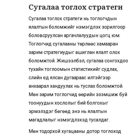
Сугалаа тоглох стратеги
Сугалаа тоглох стратеги нь тоглогчдын
ялалтын боломжийг нэмэгдүүлэх зорилгоор
боловсруулсан аргачлалуудын цогц юм.
Тоглогчид сугалааны төрлөөс хамааран
зарим стратегиудыг ашиглан ялалт олох
боломжтой. Жишээлбэл, сугалаа сонгохдоо
тухайн тоглоомын статистикийг судлах,
сүүлийн үед ялсан дугаараас илүүтэйгээр
анхаарал хандуулах нь туслах боломжтой.
Мөн зарим тоглогчид өөрийн эзэмшиж буй
тоонуудын хослолыг бий болгохыг
эрмэлздэг бөгөөд энэ нь ялалтын
магадлалыг нэмэгдүүлэхэд тусалдаг.
Мөн тодорхой хугацааны дотор тоглоход