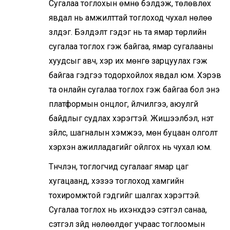
Сугалаа тоглохын өмнө бэлдэж, төлөвлөх
явдал нь амжилттай тоглоход чухал нөлөө
үзүүлдэг. Бэлдэлт гэдэг нь та ямар төрлийн
сугалаа тоглох гэж байгаа, ямар сугалааны
хуудсыг авч, хэр их мөнгө зарцуулах гэж
байгаа гэдгээ тодорхойлох явдал юм. Хэрэв
та онлайн сугалаа тоглох гэж байгаа бол энэ
платформын онцлог, үйлчилгээ, аюулгүй
байдлыг судлах хэрэгтэй. Жишээлбэл, үнэт
зүйлс, шагналын хэмжээ, мөн буцаан олголт
хэрхэн ажилладагийг ойлгох нь чухал юм.
Түүнчлэн, тоглогчид сугалааг ямар цаг
хугацаанд, хэзээ тоглоход хамгийн
тохиромжтой гэдгийг шалгах хэрэгтэй.
Сугалаа тоглох нь ихэнхдээ сэтгэл санаа,
сэтгэл зүйд нөлөөлдөг учраас тоглоомын