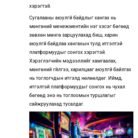
хэрэгтэй.
Сугалааны аюулгүй байдлыг хангах нь
мөнгөний менежментийн нэг хэсэг бөгөөд
зөвхөн мөнгө зарцуулахад биш, харин
аюулгүй байдлаа хангахын тулд итгэлтэй
платформуудыг сонгох хэрэгтэй.
Хэрэглэгчийн мэдээллийг хамгаалах,
мөнгөний гүйлгээ, харилцааг аюулгүй байлгах
нь тоглогчдын итгэлд нөлөөлдөг. Иймд,
итгэлтэй платформуудыг сонгох нь чухал
бөгөөд энэ нь тоглоомын туршлагыг
сайжруулахад тусалдаг.