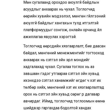
Мөн сугалаанд орохдоо аюулгүй байдлын
асуудлыг анхаарах нь чухал. Тоглогчид
өөрийн хувийн мэдээлэл, мөнгөн гүйлгээний
аюулгүй байдлыг хангахын тулд итгэлтэй
платформуудыг сонгож, онлайн орчинд үйл
ажиллагаа явуулах хэрэгтэй.
Тоглогчид өөрсдийн хязгаарлалт, бие даасан
байдал, мөнгөний менежментийг тогтооход
анхаарах нь сэтгэл зүйн эрүүл мэндийг
хадгалахад чухал. Сугалаа тоглох нь аз
завшаан гэдэг утгаараа сэтгэл зүйн хувьд
ихэнхдээ сэтгэл ханамжийг өгдөг ч хэт их
төлбөр хийх, мөнгөний хэт их хязгаарлалтад
орох нь сэтгэл зүйн хувьд сөрөг үр дагавар
авчирдаг. Иймд, тоглогчид тоглоомын өмнө
шийдвэр гаргахдаа бодолтой хандах