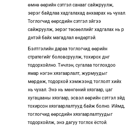
өмнө өөрийн сэтгэл санааг сайжруулж,
эерэг байдлаа хадгалахад анхаарах нь чухал.
Тоглогчид өөрсдийн сэтгэл зүйгээ
сайжруулж, эерэг төсөөллийг хадгалах нь үр
дүнтэй байх магадлал өндөртэй.
Бэлтгэлийн дараа тоглогчид өөрийн
стратегийг боловсруулж, тохирох дүнг
тодорхойлно. Түүнчлэн, сугалаа тоглохдоо
ямар нэгэн хязгаарлалт, журмуудыг
мөрдөж, тодорхой хэмжээнд тоглолт хийх
нь чухал. Энэ нь мөнгөний хязгаар, цаг
хугацааны хязгаар, эсвэл өөрийн сэтгэл зүйд
тохирсон хязгаарлалтууд байж болно. Иймд,
тоглогчид өөрсдийн хязгаарлалтуудыг
тодорхойлж, энэ дагуу тоглох ёстой.