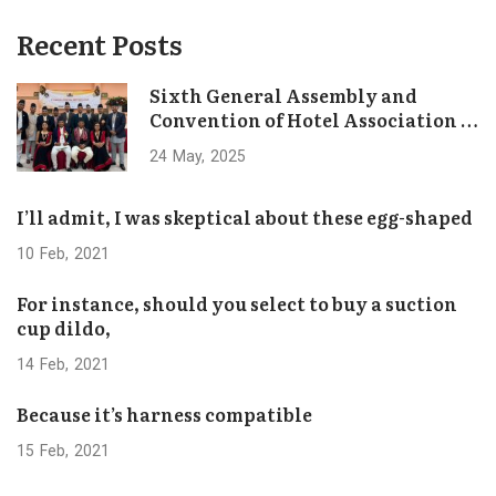
Recent Posts
Sixth General Assembly and
Convention of Hotel Association of
Bhaktapur Concludes Successfully
24
May
2025
I’ll admit, I was skeptical about these egg-shaped
10
Feb
2021
For instance, should you select to buy a suction
cup dildo,
14
Feb
2021
Because it’s harness compatible
15
Feb
2021