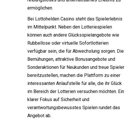
ermöglichen.
Bei Lottohelden Casino steht das Spielerlebnis
im Mittelpunkt. Neben den Lotteriespielen
können auch andere Glücksspielangebote wie
Rubbellose oder virtuelle Sofortlotterien
verfügbar sein, die für Abwechslung sorgen. Die
Bemühungen, attraktive Bonusangebote und
Sonderaktionen für Neukunden und treue Spieler
bereitzustellen, machen die Plattform zu einer
interessanten Anlaufstelle für alle, die ihr Glück
im Bereich der Lotterien versuchen möchten. Ein
klarer Fokus auf Sicherheit und
verantwortungsbewusstes Spielen rundet das
Angebot ab.