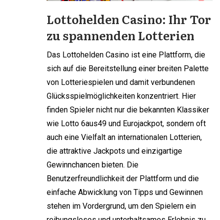
Lottohelden Casino: Ihr Tor
zu spannenden Lotterien
Das Lottohelden Casino ist eine Plattform, die
sich auf die Bereitstellung einer breiten Palette
von Lotteriespielen und damit verbundenen
Glücksspielmöglichkeiten konzentriert. Hier
finden Spieler nicht nur die bekannten Klassiker
wie Lotto 6aus49 und Eurojackpot, sondern oft
auch eine Vielfalt an internationalen Lotterien,
die attraktive Jackpots und einzigartige
Gewinnchancen bieten. Die
Benutzerfreundlichkeit der Plattform und die
einfache Abwicklung von Tipps und Gewinnen
stehen im Vordergrund, um den Spielern ein
reibungsloses und unterhaltsames Erlebnis zu