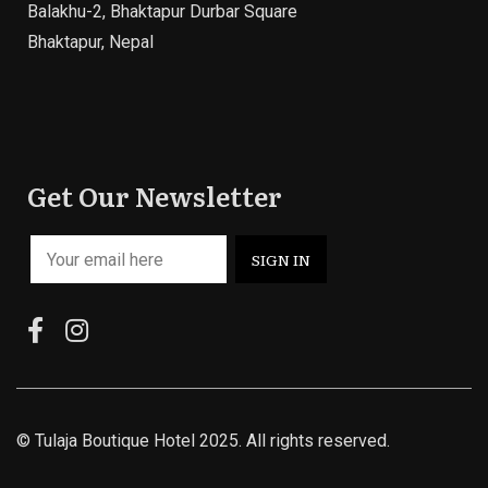
Balakhu-2, Bhaktapur Durbar Square
Bhaktapur, Nepal
Get Our Newsletter
©
Tulaja Boutique Hotel
2025. All rights reserved.