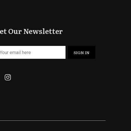
et Our Newsletter