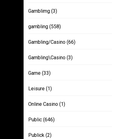
 door
Gamblimg
(3)
te van
gambling
(558)
ekenen.
Gambling/Casino
(66)
Gambling\Casino
(3)
e met
n dat hun
Game
(33)
ls het
Leisure
(1)
nwege de
Online Casino
(1)
e nemen.
tieel om
Public
(646)
Publick
(2)