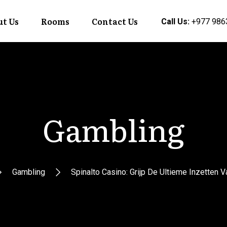
t Us
Rooms
Contact Us
Call Us:
+977 986
Gambling
Gambling
Spinalto Casino: Grijp De Ultieme Inzetten 