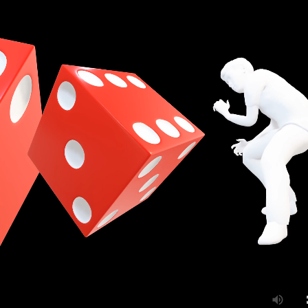
viteit en VIP-Behandeling
 uitzonderlijke VIP-behandeling die hun speelervaring verrijkt. 
moties tot toegang tot privé-toernooien en snellere uitbetalinge
countmanagers zorgt ervoor dat de behoeften van de speler alti
voel van waardering en loyaliteit.
n omgeving waarin spelers zich speciaal voelen en optimaal ku
l uit te maken van een selecte groep, gecombineerd met de moge
 een krachtige drijfveer voor veel high-rollers die op zoek zijn n
woord Gokken bij Hoge Inzetten
zetten groot is, is het cruciaal om de bijbehorende risico’s te 
voor de meest ervaren spelers. Dit betekent het stellen van duid
en weten wanneer te stoppen. Het is belangrijk om te onthouden 
niet als een manier om financiële problemen op te lossen.