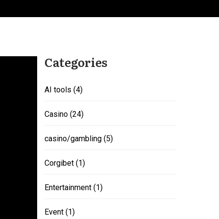
Categories
AI tools
(4)
Casino
(24)
casino/gambling
(5)
-
Corgibet
(1)
voor de
s en een
Entertainment
(1)
, na het
Event
(1)