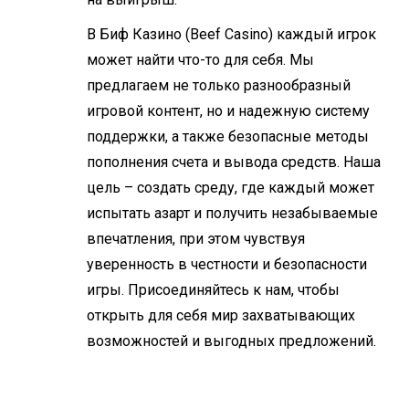
В Биф Казино (Beef Casino) каждый игрок
может найти что-то для себя. Мы
предлагаем не только разнообразный
игровой контент, но и надежную систему
поддержки, а также безопасные методы
пополнения счета и вывода средств. Наша
цель – создать среду, где каждый может
испытать азарт и получить незабываемые
впечатления, при этом чувствуя
уверенность в честности и безопасности
игры. Присоединяйтесь к нам, чтобы
открыть для себя мир захватывающих
возможностей и выгодных предложений.