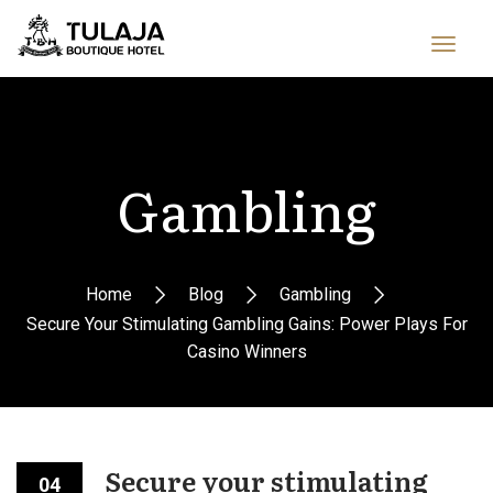
Gambling
Home
Blog
Gambling
Secure Your Stimulating Gambling Gains: Power Plays For
Casino Winners
Secure your stimulating
04