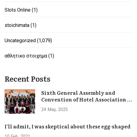
Slots Online
(1)
stoichimata
(1)
Uncategorized
(1,079)
αθλητικο στοιχημα
(1)
Recent Posts
Sixth General Assembly and
Convention of Hotel Association of
Bhaktapur Concludes Successfully
24
May
2025
I’ll admit, I was skeptical about these egg-shaped
10
Feb
2021