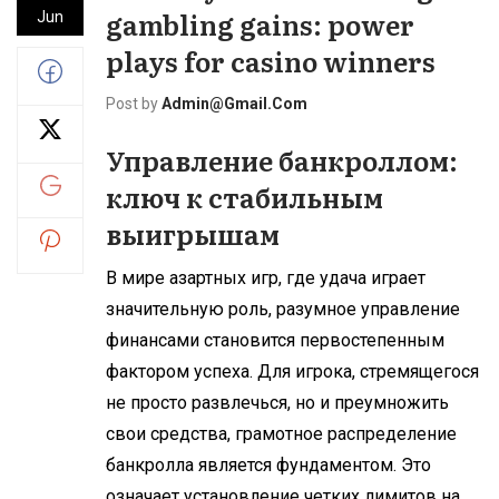
gambling gains: power
Jun
plays for casino winners
Post by
Admin@gmail.com
Управление банкроллом:
ключ к стабильным
выигрышам
В мире азартных игр, где удача играет
значительную роль, разумное управление
финансами становится первостепенным
фактором успеха. Для игрока, стремящегося
не просто развлечься, но и преумножить
свои средства, грамотное распределение
банкролла является фундаментом. Это
означает установление четких лимитов на