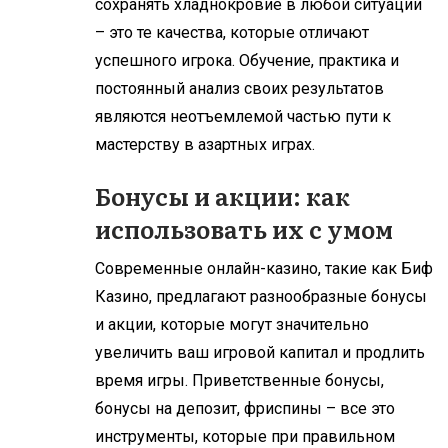
сохранять хладнокровие в любой ситуации
– это те качества, которые отличают
успешного игрока. Обучение, практика и
постоянный анализ своих результатов
являются неотъемлемой частью пути к
мастерству в азартных играх.
Бонусы и акции: как
использовать их с умом
Современные онлайн-казино, такие как Биф
Казино, предлагают разнообразные бонусы
и акции, которые могут значительно
увеличить ваш игровой капитал и продлить
время игры. Приветственные бонусы,
бонусы на депозит, фриспины – все это
инструменты, которые при правильном