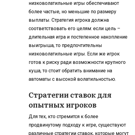
низковолатильные игры обеспечивают
более частые, но меньшие по размеру
выплаты. Стратегия игрока должна
соответствовать его целям: если цель –
длительная игра и постепенное накопление
выигрыша, то предпочтительны
низковолатильные игры. Если же игрок
готов к риску ради возможности крупного
куша, то стоит обратить внимание на
автоматы с высокой волатильностью.
Стратегии ставок для
опытных игроков
Для тех, кто стремится к более
продвинутому подходу к игре, существуют
различные стратегии ставок, которые могут