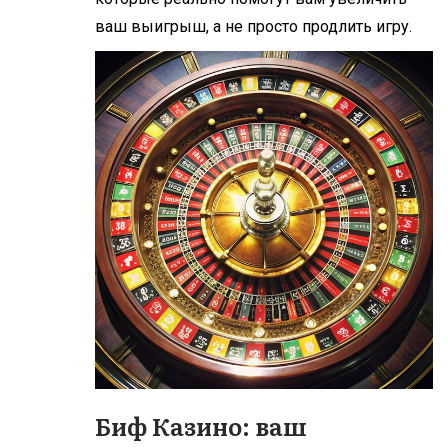
ваш выигрыш, а не просто продлить игру.
Биф Казино: ваш