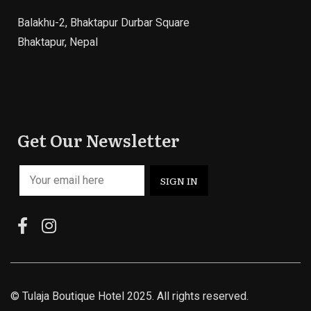
Balakhu-2, Bhaktapur Durbar Square
Bhaktapur, Nepal
Get Our Newsletter
©
Tulaja Boutique Hotel
2025. All rights reserved.