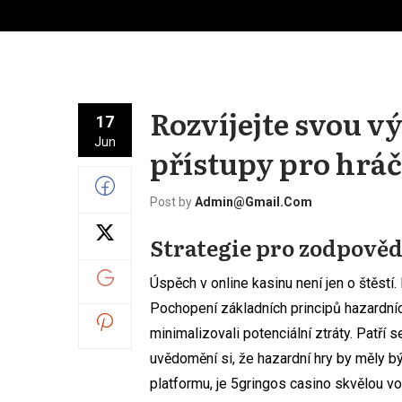
Rozvíjejte svou v
17
Jun
přístupy pro hrá
Post by
Admin@gmail.com
Strategie pro zodpověd
Úspěch v online kasinu není jen o štěstí.
Pochopení základních principů hazardních 
minimalizovali potenciální ztráty. Patří
uvědomění si, že hazardní hry by měly b
platformu, je
5gringos casino
skvělou vo