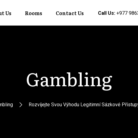
t Us
Rooms
Contact Us
Call Us:
+977 986
Gambling
mbling
Rozvíjejte Svou Výhodu Legitimní Sázkové Přístup