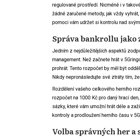
regulované prostředí. Nicméně i v tako
žádné zaručené metody, jak vždy vyhrát,
pomoci vám udržet si kontrolu nad svými
Správa bankrollu jako
Jedním z nejdůležitějších aspektů zodpov
management. Než začnete hrát v 5Gringos
prohrát. Tento rozpočet by měl být odděl
Nikdy nepronásledujte své ztráty tím, že
Rozdělení vašeho celkového herního rozp
rozpočet na 1000 Kč pro daný hrací den, 
sázky, které vám umožní hrát déle a zažít
kontroly a prodloužení herního času v 5
Volba správných her a 