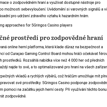
formace o zodpovědném hraní a využívat dostupné nástroje pro
ebo možnosti sebevyloučení. Uvědomění si varovných signálů a 
ásadní pro udržení zdravého vztahu k hazardním hrám.
čné prostředí pro zodpovědné hraní
vaná online herní platforma, která klade důraz na bezpečnost a
encí od Curaçao Gaming Control Board mohou hráči očekávat férov
ch prostředků. Rozsáhlá nabídka více než 4 000 her od předních
každý najde to své, a to optimalizované pro hraní na všech zařízen
pečných vkladů a rychlých výběrů, což hráčům umožňuje mít pln
spravovat své prostředky. 5Gringos Casino podporuje zodpovědné
m pomoci na začátku jejich herní cesty. Při využívání těchto bonu
hrát zodpovědně.