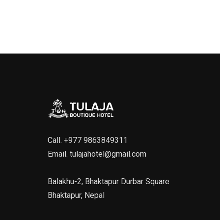
Call.
+977 9863849311
Email.
tulajahotel@gmail.com
Balakhu-2, Bhaktapur Durbar Square
Bhaktapur, Nepal