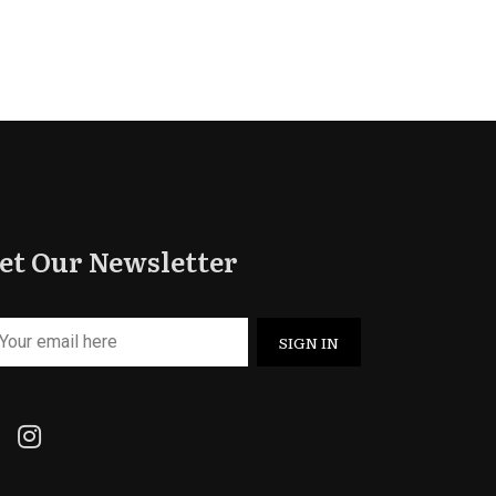
et Our Newsletter