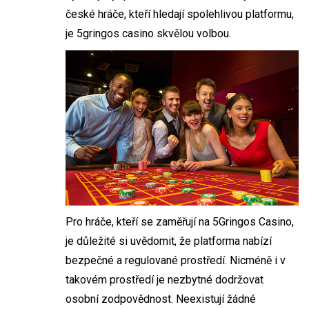
české hráče, kteří hledají spolehlivou platformu,
je
5gringos casino
skvělou volbou.
Pro hráče, kteří se zaměřují na 5Gringos Casino,
je důležité si uvědomit, že platforma nabízí
bezpečné a regulované prostředí. Nicméně i v
takovém prostředí je nezbytné dodržovat
osobní zodpovědnost. Neexistují žádné