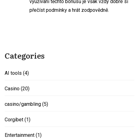
využívání těchto bonusů je však vždy dobré si
přečíst podmínky a hrát zodpovědně.
Categories
AI tools
(4)
Casino
(20)
casino/gambling
(5)
Corgibet
(1)
Entertainment
(1)