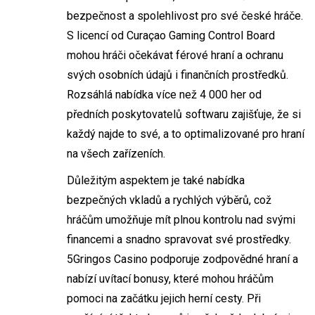
bezpečnost a spolehlivost pro své české hráče.
S licencí od Curaçao Gaming Control Board
mohou hráči očekávat férové hraní a ochranu
svých osobních údajů i finančních prostředků.
Rozsáhlá nabídka více než 4 000 her od
předních poskytovatelů softwaru zajišťuje, že si
každý najde to své, a to optimalizované pro hraní
na všech zařízeních.
Důležitým aspektem je také nabídka
bezpečných vkladů a rychlých výběrů, což
hráčům umožňuje mít plnou kontrolu nad svými
financemi a snadno spravovat své prostředky.
5Gringos Casino podporuje zodpovědné hraní a
nabízí uvítací bonusy, které mohou hráčům
pomoci na začátku jejich herní cesty. Při