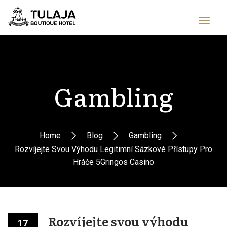
Gambling
Home
Blog
Gambling
Rozvíjejte Svou Výhodu Legitimní Sázkové Přístupy Pro
Hráče 5Gringos Casino
Rozvíjejte svou výhodu
17