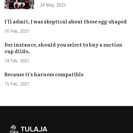
Bhaktapur Concludes Successfully
24
May
2025
I’ll admit, I was skeptical about these egg-shaped
10
Feb
2021
For instance, should you select to buy a suction
cup dildo,
14
Feb
2021
Because it’s harness compatible
15
Feb
2021