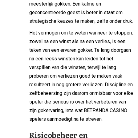
meesterlijk gokken. Een kalme en
geconcentreerde geest is beter in staat om
strategische keuzes te maken, zelfs onder druk.
Het vermogen om te weten wanneer te stoppen,
zowel na een winst als na een verlies, is een
teken van een ervaren gokker. Te lang doorgaan
na een reeks winsten kan leiden tot het
verspillen van die winsten, terwijl te lang
proberen om verliezen goed te maken vaak
resulteert in nog grotere verliezen. Discipline en
zelfbeheersing zijn daarom onmisbaar voor elke
speler die serieus is over het verbeteren van
zijn gokervaring, iets wat BETPANDA CASINO
spelers aanmoedigt na te streven.
Risicobeheer en