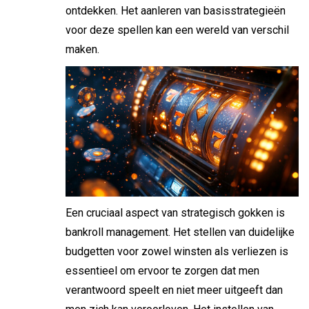
ontdekken. Het aanleren van basisstrategieën
voor deze spellen kan een wereld van verschil
maken.
Een cruciaal aspect van strategisch gokken is
bankroll management. Het stellen van duidelijke
budgetten voor zowel winsten als verliezen is
essentieel om ervoor te zorgen dat men
verantwoord speelt en niet meer uitgeeft dan