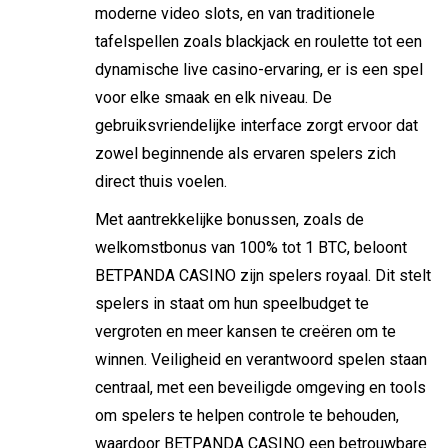
moderne video slots, en van traditionele
tafelspellen zoals blackjack en roulette tot een
dynamische live casino-ervaring, er is een spel
voor elke smaak en elk niveau. De
gebruiksvriendelijke interface zorgt ervoor dat
zowel beginnende als ervaren spelers zich
direct thuis voelen.
Met aantrekkelijke bonussen, zoals de
welkomstbonus van 100% tot 1 BTC, beloont
BETPANDA CASINO zijn spelers royaal. Dit stelt
spelers in staat om hun speelbudget te
vergroten en meer kansen te creëren om te
winnen. Veiligheid en verantwoord spelen staan
centraal, met een beveiligde omgeving en tools
om spelers te helpen controle te behouden,
waardoor BETPANDA CASINO een betrouwbare