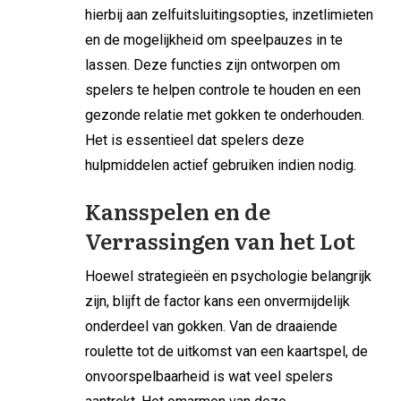
hierbij aan zelfuitsluitingsopties, inzetlimieten
en de mogelijkheid om speelpauzes in te
lassen. Deze functies zijn ontworpen om
spelers te helpen controle te houden en een
gezonde relatie met gokken te onderhouden.
Het is essentieel dat spelers deze
hulpmiddelen actief gebruiken indien nodig.
Kansspelen en de
Verrassingen van het Lot
Hoewel strategieën en psychologie belangrijk
zijn, blijft de factor kans een onvermijdelijk
onderdeel van gokken. Van de draaiende
roulette tot de uitkomst van een kaartspel, de
onvoorspelbaarheid is wat veel spelers