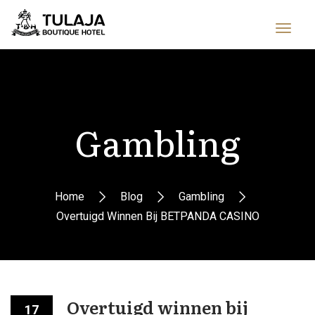
Gambling
Home
Blog
Gambling
Overtuigd Winnen Bij BETPANDA CASINO
Overtuigd winnen bij
17