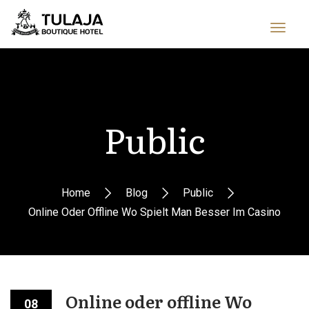
Public
Home
Blog
Public
Online Oder Offline Wo Spielt Man Besser Im Casino
Online oder offline Wo
08