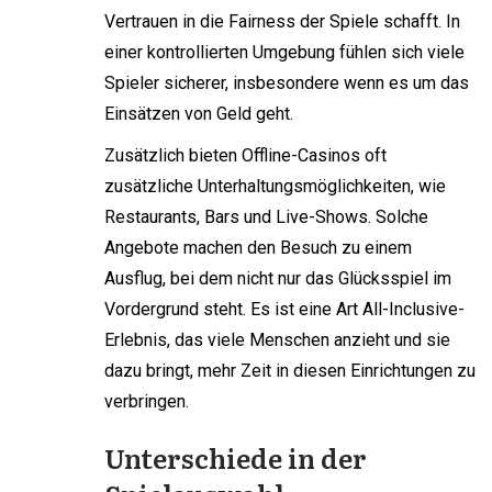
Vertrauen in die Fairness der Spiele schafft. In
einer kontrollierten Umgebung fühlen sich viele
Spieler sicherer, insbesondere wenn es um das
Einsätzen von Geld geht.
Zusätzlich bieten Offline-Casinos oft
zusätzliche Unterhaltungsmöglichkeiten, wie
Restaurants, Bars und Live-Shows. Solche
Angebote machen den Besuch zu einem
Ausflug, bei dem nicht nur das Glücksspiel im
Vordergrund steht. Es ist eine Art All-Inclusive-
Erlebnis, das viele Menschen anzieht und sie
dazu bringt, mehr Zeit in diesen Einrichtungen zu
verbringen.
Unterschiede in der