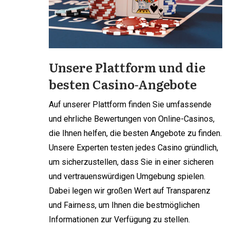
Unsere Plattform und die
besten Casino-Angebote
Auf unserer Plattform finden Sie umfassende
und ehrliche Bewertungen von Online-Casinos,
die Ihnen helfen, die besten Angebote zu finden.
Unsere Experten testen jedes Casino gründlich,
um sicherzustellen, dass Sie in einer sicheren
und vertrauenswürdigen Umgebung spielen.
Dabei legen wir großen Wert auf Transparenz
und Fairness, um Ihnen die bestmöglichen
Informationen zur Verfügung zu stellen.