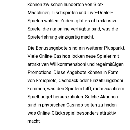
können zwischen hunderten von Slot-
Maschinen, Tischspielen und Live-Dealer-
Spielen wählen. Zudem gibt es oft exklusive
Spiele, die nur online verfügbar sind, was die
Spielerfahrung einzigartig macht.
Die Bonusangebote sind ein weiterer Pluspunkt.
Viele Online-Casinos locken neue Spieler mit
attraktiven Willkommensboni und regelmäßigen
Promotions. Diese Angebote können in Form
von Freispiele, Cashback oder Einzahlungsboni
kommen, was den Spielern hilft, mehr aus ihrem
Spielbudget herauszuholen. Solche Aktionen
sind in physischen Casinos selten zu finden,
was Online-Glücksspiel besonders attraktiv
macht.