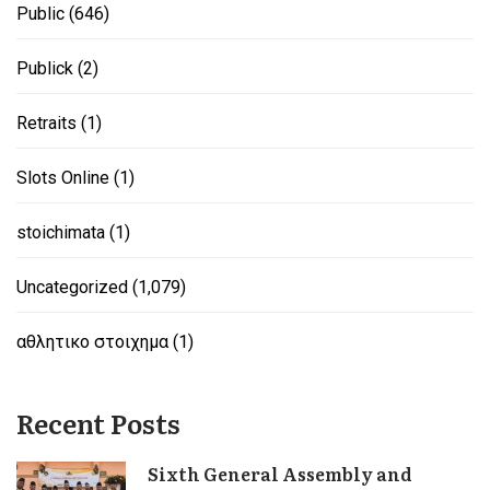
Public
(646)
Publick
(2)
Retraits
(1)
Slots Online
(1)
stoichimata
(1)
Uncategorized
(1,079)
αθλητικο στοιχημα
(1)
Recent Posts
Sixth General Assembly and