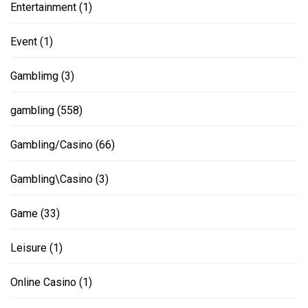
Entertainment
(1)
Event
(1)
Gamblimg
(3)
gambling
(558)
Gambling/Casino
(66)
Gambling\Casino
(3)
Game
(33)
Leisure
(1)
Online Casino
(1)