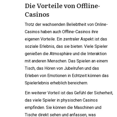
Die Vorteile von Offline-
Casinos
Trotz der wachsenden Beliebtheit von Online-
Casinos haben auch Offline-Casinos ihre
eigenen Vorteile. Ein zentraler Aspekt ist das
soziale Erlebnis, das sie bieten. Viele Spieler
genießen die Atmosphäre und die Interaktion
mit anderen Menschen. Das Spielen an einem
Tisch, das Hören von Jubelrufen und das
Erleben von Emotionen in Echtzeit können das
Spielerlebnis erheblich bereichern.
Ein weiterer Vorteil ist das Gefühl der Sicherheit,
das viele Spieler in physischen Casinos
empfinden. Sie können die Maschinen und
Tische direkt sehen und anfassen, was