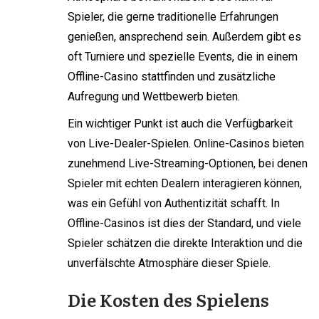
Spieler, die gerne traditionelle Erfahrungen
genießen, ansprechend sein. Außerdem gibt es
oft Turniere und spezielle Events, die in einem
Offline-Casino stattfinden und zusätzliche
Aufregung und Wettbewerb bieten.
Ein wichtiger Punkt ist auch die Verfügbarkeit
von Live-Dealer-Spielen. Online-Casinos bieten
zunehmend Live-Streaming-Optionen, bei denen
Spieler mit echten Dealern interagieren können,
was ein Gefühl von Authentizität schafft. In
Offline-Casinos ist dies der Standard, und viele
Spieler schätzen die direkte Interaktion und die
unverfälschte Atmosphäre dieser Spiele.
Die Kosten des Spielens