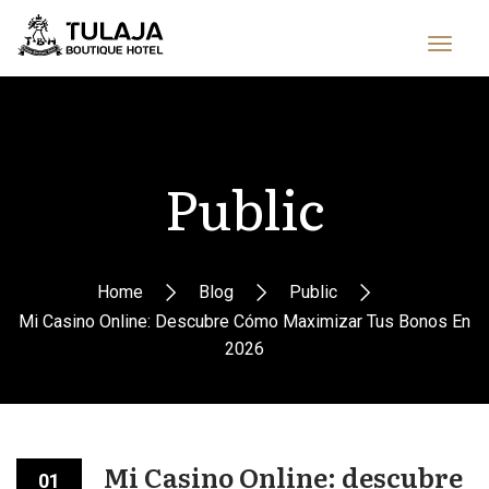
Public
Home
Blog
Public
Mi Casino Online: Descubre Cómo Maximizar Tus Bonos En
2026
Mi Casino Online: descubre
01