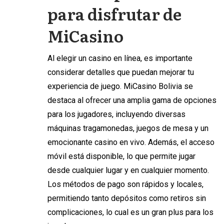
para disfrutar de
MiCasino
Al elegir un casino en línea, es importante
considerar detalles que puedan mejorar tu
experiencia de juego. MiCasino Bolivia se
destaca al ofrecer una amplia gama de opciones
para los jugadores, incluyendo diversas
máquinas tragamonedas, juegos de mesa y un
emocionante casino en vivo. Además, el acceso
móvil está disponible, lo que permite jugar
desde cualquier lugar y en cualquier momento.
Los métodos de pago son rápidos y locales,
permitiendo tanto depósitos como retiros sin
complicaciones, lo cual es un gran plus para los