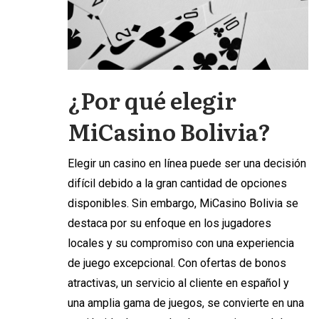
¿Por qué elegir
MiCasino Bolivia?
Elegir un casino en línea puede ser una decisión
difícil debido a la gran cantidad de opciones
disponibles. Sin embargo, MiCasino Bolivia se
destaca por su enfoque en los jugadores
locales y su compromiso con una experiencia
de juego excepcional. Con ofertas de bonos
atractivas, un servicio al cliente en español y
una amplia gama de juegos, se convierte en una