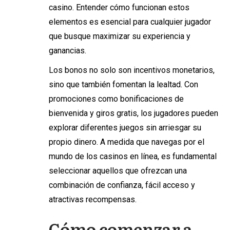
casino. Entender cómo funcionan estos
elementos es esencial para cualquier jugador
que busque maximizar su experiencia y
ganancias.
Los bonos no solo son incentivos monetarios,
sino que también fomentan la lealtad. Con
promociones como bonificaciones de
bienvenida y giros gratis, los jugadores pueden
explorar diferentes juegos sin arriesgar su
propio dinero. A medida que navegas por el
mundo de los casinos en línea, es fundamental
seleccionar aquellos que ofrezcan una
combinación de confianza, fácil acceso y
atractivas recompensas.
Cómo comenzar a