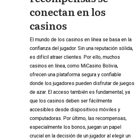
conectan en los
casinos
El mundo de los casinos en línea se basa en la
confianza del jugador. Sin una reputación sólida,
es difícil atraer clientes. Por ello, muchos
casinos en línea, como MiCasino Bolivia,
ofrecen una plataforma segura y confiable
donde los jugadores pueden disfrutar de juegos
de azar. El acceso también es fundamental, ya
que los casinos deben ser fácilmente
accesibles desde dispositivos móviles y
computadoras. Por último, las recompensas,
especialmente los bonos, juegan un papel
crucial en la decisión de un jugador al elegir un