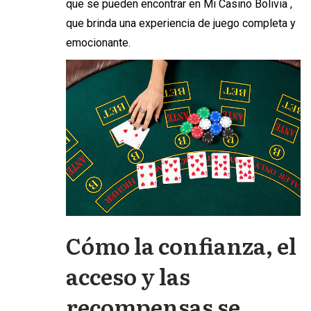
que se pueden encontrar en
Mi Casino Bolivia
,
que brinda una experiencia de juego completa y
emocionante.
Cómo la confianza, el
acceso y las
recompensas se