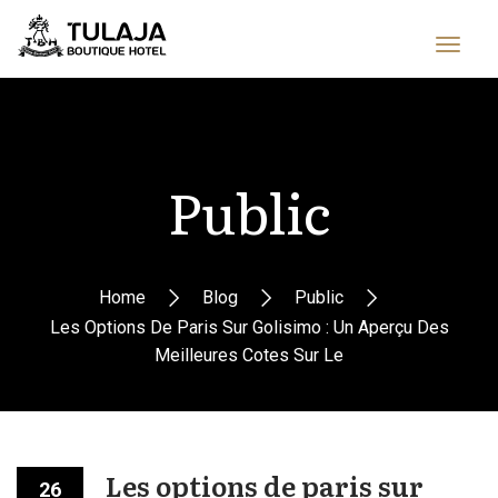
Public
Home
Blog
Public
Les Options De Paris Sur Golisimo : Un Aperçu Des
Meilleures Cotes Sur Le
Les options de paris sur
26