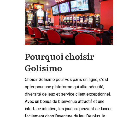
Pourquoi choisir
Golisimo
Choisir Golisimo pour vos paris en ligne, c’est
opter pour une plateforme qui allie sécurité,
diversité de jeux et service client exceptionnel.
Avec un bonus de bienvenue attractif et une
interface intuitive, les joueurs peuvent se lancer
facilement dans l’aventure du jeu. De plus, la