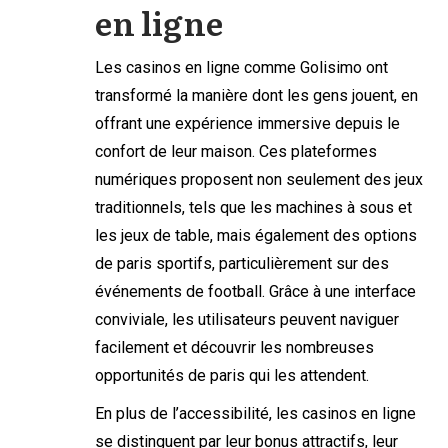
en ligne
Les casinos en ligne comme Golisimo ont
transformé la manière dont les gens jouent, en
offrant une expérience immersive depuis le
confort de leur maison. Ces plateformes
numériques proposent non seulement des jeux
traditionnels, tels que les machines à sous et
les jeux de table, mais également des options
de paris sportifs, particulièrement sur des
événements de football. Grâce à une interface
conviviale, les utilisateurs peuvent naviguer
facilement et découvrir les nombreuses
opportunités de paris qui les attendent.
En plus de l’accessibilité, les casinos en ligne
se distinguent par leur bonus attractifs, leur