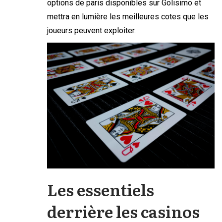
options de paris disponibles sur Golisimo et
mettra en lumière les meilleures cotes que les
joueurs peuvent exploiter.
Les essentiels
derrière les casinos