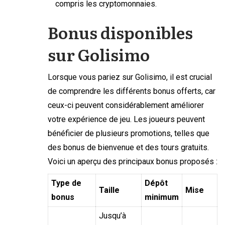
compris les cryptomonnaies.
Bonus disponibles
sur Golisimo
Lorsque vous pariez sur Golisimo, il est crucial
de comprendre les différents bonus offerts, car
ceux-ci peuvent considérablement améliorer
votre expérience de jeu. Les joueurs peuvent
bénéficier de plusieurs promotions, telles que
des bonus de bienvenue et des tours gratuits.
Voici un aperçu des principaux bonus proposés :
Type de
Dépôt
Taille
Mise
bonus
minimum
Jusqu’à