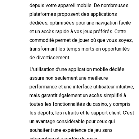
depuis votre appareil mobile. De nombreuses
plateformes proposent des applications
dédiées, optimisées pour une navigation facile
et un accès rapide à vos jeux préférés. Cette
commodité permet de jouer où que vous soyez,
transformant les temps morts en opportunités
de divertissement.
L’utilisation d’une application mobile dédiée
assure non seulement une meilleure
performance et une interface utilisateur intuitive,
mais garantit également un accès simplifié à
toutes les fonctionnalités du casino, y compris
les dépôts, les retraits et le support client. C’est
un avantage considérable pour ceux qui
souhaitent une expérience de jeu sans
interruption et à portée de main.