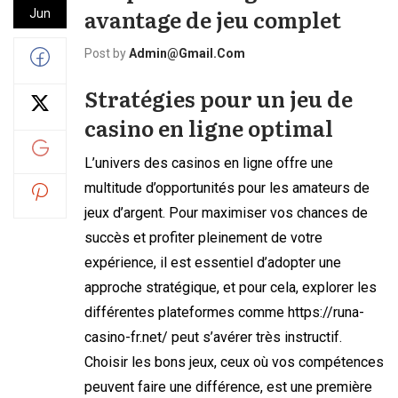
avantage de jeu complet
Jun
Post by
Admin@gmail.com
Stratégies pour un jeu de
casino en ligne optimal
L’univers des casinos en ligne offre une
multitude d’opportunités pour les amateurs de
jeux d’argent. Pour maximiser vos chances de
succès et profiter pleinement de votre
expérience, il est essentiel d’adopter une
approche stratégique, et pour cela, explorer les
différentes plateformes comme
https://runa-
casino-fr.net/
peut s’avérer très instructif.
Choisir les bons jeux, ceux où vos compétences
peuvent faire une différence, est une première