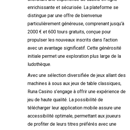
enrichissante et sécurisée. La plateforme se
distingue par une offre de bienvenue
particulièrement généreuse, comprenant jusqu’à
2000 € et 600 tours gratuits, conçue pour
propulser les nouveaux inscrits dans l’action
avec un avantage significatif. Cette générosité
initiale permet une exploration plus large de la
ludothèque.
Avec une sélection diversifiée de jeux allant des
machines à sous aux jeux de table classiques,
Runa Casino s’engage à offrir une expérience de
jeu de haute qualité. La possibilité de
télécharger leur application mobile assure une
accessibilité optimale, permettant aux joueurs
de profiter de leurs titres préférés avec une