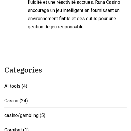
fluidité et une réactivité accrues. Runa Casino
encourage un jeu intelligent en fournissant un
environnement fiable et des outils pour une
gestion de jeu responsable.
Categories
AI tools
(4)
Casino
(24)
casino/gambling
(5)
Corgibet
(1)