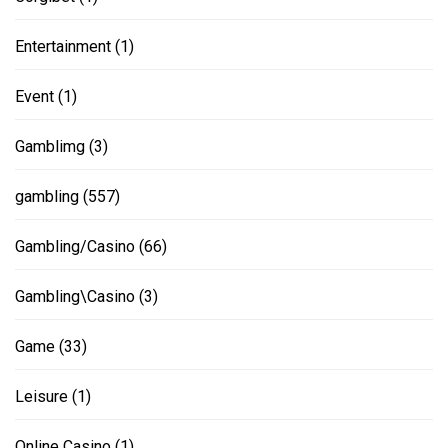
Entertainment
(1)
Event
(1)
Gamblimg
(3)
gambling
(557)
Gambling/Casino
(66)
Gambling\Casino
(3)
Game
(33)
Leisure
(1)
Online Casino
(1)