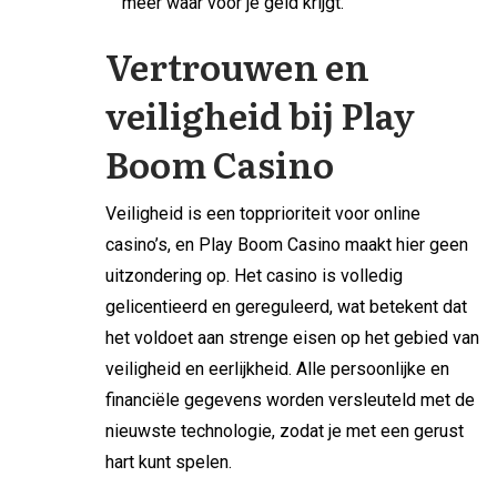
meer waar voor je geld krijgt.
Vertrouwen en
veiligheid bij Play
Boom Casino
Veiligheid is een topprioriteit voor online
casino’s, en Play Boom Casino maakt hier geen
uitzondering op. Het casino is volledig
gelicentieerd en gereguleerd, wat betekent dat
het voldoet aan strenge eisen op het gebied van
veiligheid en eerlijkheid. Alle persoonlijke en
financiële gegevens worden versleuteld met de
nieuwste technologie, zodat je met een gerust
hart kunt spelen.