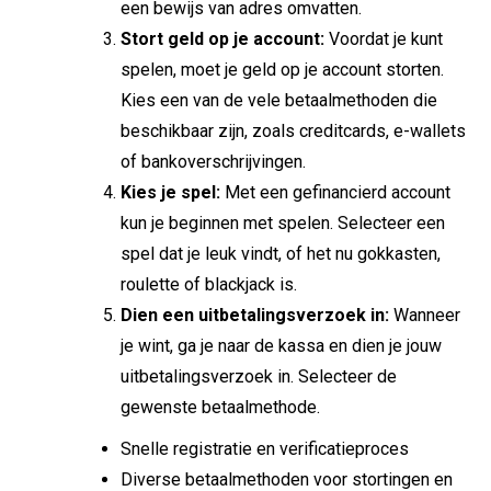
een bewijs van adres omvatten.
Stort geld op je account:
Voordat je kunt
spelen, moet je geld op je account storten.
Kies een van de vele betaalmethoden die
beschikbaar zijn, zoals creditcards, e-wallets
of bankoverschrijvingen.
Kies je spel:
Met een gefinancierd account
kun je beginnen met spelen. Selecteer een
spel dat je leuk vindt, of het nu gokkasten,
roulette of blackjack is.
Dien een uitbetalingsverzoek in:
Wanneer
je wint, ga je naar de kassa en dien je jouw
uitbetalingsverzoek in. Selecteer de
gewenste betaalmethode.
Snelle registratie en verificatieproces
Diverse betaalmethoden voor stortingen en