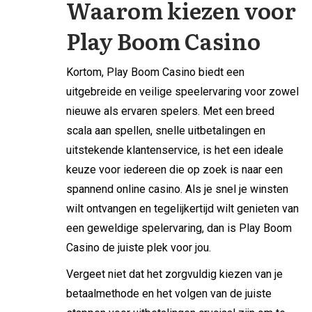
Waarom kiezen voor
Play Boom Casino
Kortom, Play Boom Casino biedt een
uitgebreide en veilige speelervaring voor zowel
nieuwe als ervaren spelers. Met een breed
scala aan spellen, snelle uitbetalingen en
uitstekende klantenservice, is het een ideale
keuze voor iedereen die op zoek is naar een
spannend online casino. Als je snel je winsten
wilt ontvangen en tegelijkertijd wilt genieten van
een geweldige spelervaring, dan is Play Boom
Casino de juiste plek voor jou.
Vergeet niet dat het zorgvuldig kiezen van je
betaalmethode en het volgen van de juiste