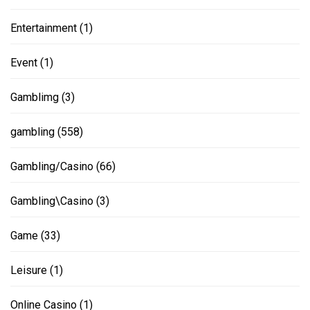
Entertainment
(1)
Event
(1)
Gamblimg
(3)
gambling
(558)
Gambling/Casino
(66)
Gambling\Casino
(3)
Game
(33)
Leisure
(1)
Online Casino
(1)