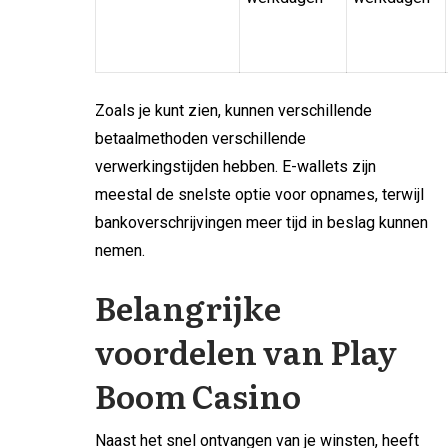
Zoals je kunt zien, kunnen verschillende
betaalmethoden verschillende
verwerkingstijden hebben. E-wallets zijn
meestal de snelste optie voor opnames, terwijl
bankoverschrijvingen meer tijd in beslag kunnen
nemen.
Belangrijke
voordelen van Play
Boom Casino
Naast het snel ontvangen van je winsten, heeft