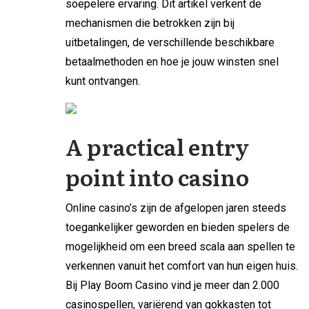
soepelere ervaring. Dit artikel verkent de
mechanismen die betrokken zijn bij
uitbetalingen, de verschillende beschikbare
betaalmethoden en hoe je jouw winsten snel
kunt ontvangen.
A practical entry
point into casino
Online casino’s zijn de afgelopen jaren steeds
toegankelijker geworden en bieden spelers de
mogelijkheid om een breed scala aan spellen te
verkennen vanuit het comfort van hun eigen huis.
Bij Play Boom Casino vind je meer dan 2.000
casinospellen, variërend van gokkasten tot