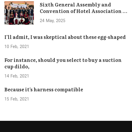
Sixth General Assembly and
Convention of Hotel Association of
Bhaktapur Concludes Successfully
24
May
2025
I’ll admit, I was skeptical about these egg-shaped
10
Feb
2021
For instance, should you select to buy a suction
cup dildo,
14
Feb
2021
Because it’s harness compatible
15
Feb
2021