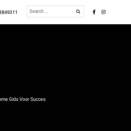
3849311
ieme Gids Voor Succes