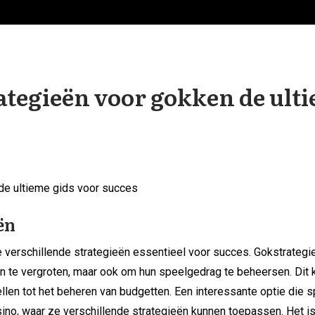
ategieën voor gokken de ult
de ultieme gids voor succes
ën
e verschillende strategieën essentieel voor succes. Gokstrategi
n te vergroten, maar ook om hun speelgedrag te beheersen. Dit 
ellen tot het beheren van budgetten. Een interessante optie die 
sino
, waar ze verschillende strategieën kunnen toepassen. Het i