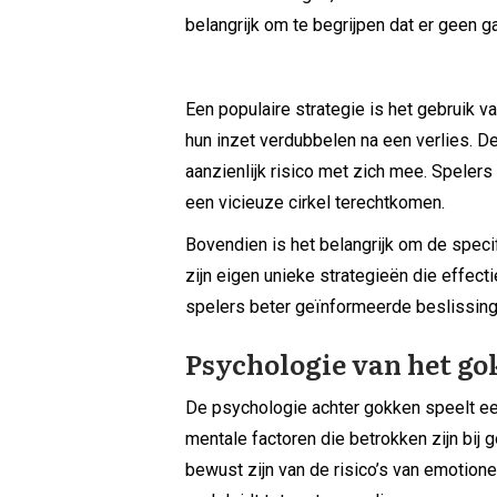
belangrijk om te begrijpen dat er geen g
Een populaire strategie is het gebruik v
hun inzet verdubbelen na een verlies. D
aanzienlijk risico met zich mee. Spelers
een vicieuze cirkel terechtkomen.
Bovendien is het belangrijk om de specif
zijn eigen unieke strategieën die effecti
spelers beter geïnformeerde beslissin
Psychologie van het g
De psychologie achter gokken speelt een
mentale factoren die betrokken zijn bij
bewust zijn van de risico’s van emotion