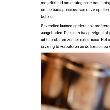
mogelijkheid om strategische beslissing
om de basisprincipes van deze spellen 
behalen.
Bovendien kunnen spelers ook profitere
aangeboden. Dit kan extra speelgeld of
uit te proberen zonder extra risico. Het 
ervaring te verbeteren en de kansen op w