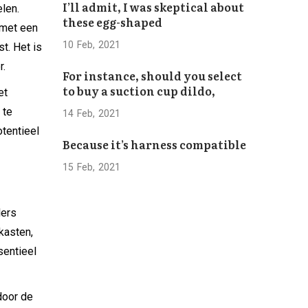
I’ll admit, I was skeptical about
elen.
Bhaktapur
these egg-shaped
Concludes
 met een
Successfully
10
Feb
2021
t. Het is
r.
For instance, should you select
to buy a suction cup dildo,
et
 te
14
Feb
2021
tentieel
Because it’s harness compatible
15
Feb
2021
lers
kasten,
sentieel
door de