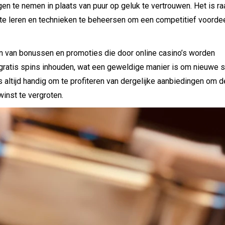
en te nemen in plaats van puur op geluk te vertrouwen. Het is 
te leren en technieken te beheersen om een competitief voordee
n van bonussen en promoties die door online casino’s worden
 gratis spins inhouden, wat een geweldige manier is om nieuwe s
is altijd handig om te profiteren van dergelijke aanbiedingen om d
inst te vergroten.