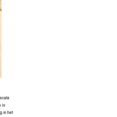
scala
 is
g in het