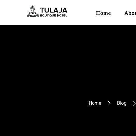
Home
Abou
Home
Blog