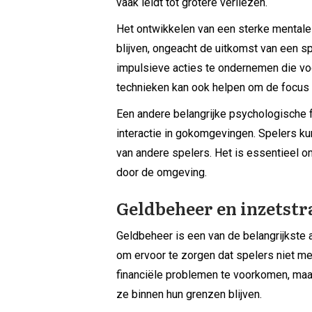
vaak leidt tot grotere verliezen.
Het ontwikkelen van een sterke mentale
blijven, ongeacht de uitkomst van een sp
impulsieve acties te ondernemen die vo
technieken kan ook helpen om de focus 
Een andere belangrijke psychologische f
interactie in gokomgevingen. Spelers ku
van andere spelers. Het is essentieel om
door de omgeving.
Geldbeheer en inzetstr
Geldbeheer is een van de belangrijkste 
om ervoor te zorgen dat spelers niet me
financiële problemen te voorkomen, maa
ze binnen hun grenzen blijven.