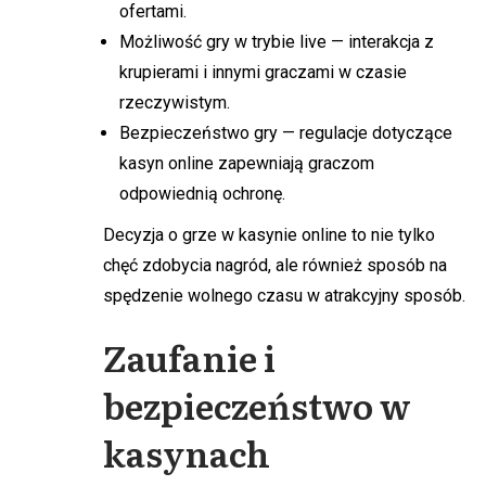
ofertami.
Możliwość gry w trybie live — interakcja z
krupierami i innymi graczami w czasie
rzeczywistym.
Bezpieczeństwo gry — regulacje dotyczące
kasyn online zapewniają graczom
odpowiednią ochronę.
Decyzja o grze w kasynie online to nie tylko
chęć zdobycia nagród, ale również sposób na
spędzenie wolnego czasu w atrakcyjny sposób.
Zaufanie i
bezpieczeństwo w
kasynach