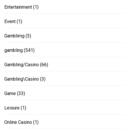
Entertainment
(1)
Event
(1)
Gamblimg
(3)
gambling
(541)
Gambling/Casino
(66)
Gambling\Casino
(3)
Game
(33)
Leisure
(1)
Online Casino
(1)