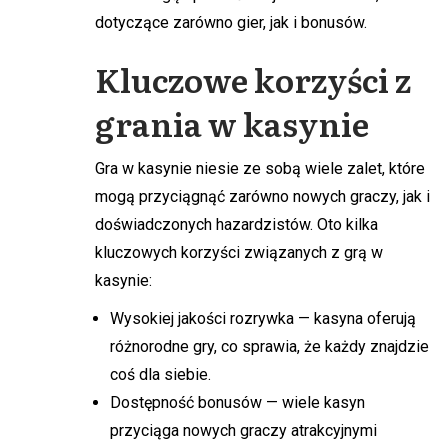
dotyczące zarówno gier, jak i bonusów.
Kluczowe korzyści z
grania w kasynie
Gra w kasynie niesie ze sobą wiele zalet, które
mogą przyciągnąć zarówno nowych graczy, jak i
doświadczonych hazardzistów. Oto kilka
kluczowych korzyści związanych z grą w
kasynie:
Wysokiej jakości rozrywka — kasyna oferują
różnorodne gry, co sprawia, że każdy znajdzie
coś dla siebie.
Dostępność bonusów — wiele kasyn
przyciąga nowych graczy atrakcyjnymi