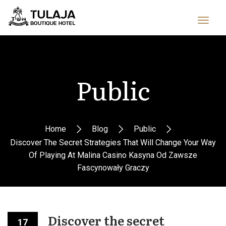
Public
Home
Blog
Public
Discover The Secret Strategies That Will Change Your Way
Of Playing At Malina Casino Kasyna Od Zawsze
Fascynowały Graczy
Discover the secret
17