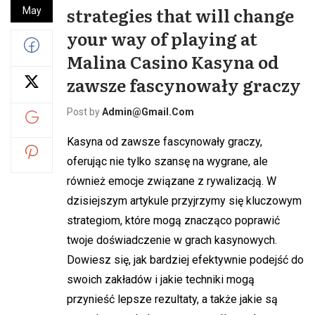
strategies that will change
May
your way of playing at
Malina Casino Kasyna od
zawsze fascynowały graczy
Post by
Admin@gmail.com
Kasyna od zawsze fascynowały graczy,
oferując nie tylko szansę na wygrane, ale
również emocje związane z rywalizacją. W
dzisiejszym artykule przyjrzymy się kluczowym
strategiom, które mogą znacząco poprawić
twoje doświadczenie w grach kasynowych.
Dowiesz się, jak bardziej efektywnie podejść do
swoich zakładów i jakie techniki mogą
przynieść lepsze rezultaty, a także jakie są