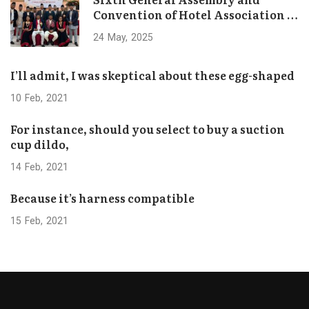
Convention of Hotel Association of
Bhaktapur Concludes Successfully
24
May
2025
I’ll admit, I was skeptical about these egg-shaped
10
Feb
2021
For instance, should you select to buy a suction
cup dildo,
14
Feb
2021
Because it’s harness compatible
15
Feb
2021