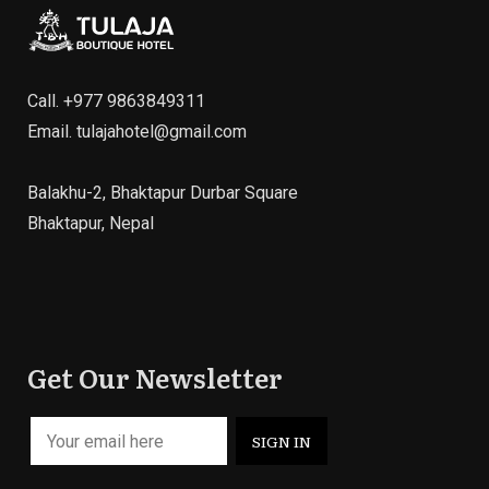
Call.
+977 9863849311
Email.
tulajahotel@gmail.com
Balakhu-2, Bhaktapur Durbar Square
Bhaktapur, Nepal
Get Our Newsletter