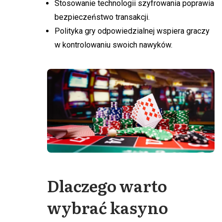
Stosowanie technologii szyfrowania poprawia
bezpieczeństwo transakcji.
Polityka gry odpowiedzialnej wspiera graczy
w kontrolowaniu swoich nawyków.
Dlaczego warto
wybrać kasyno