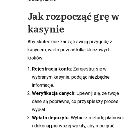
Jak rozpocząć grę w
kasynie
Aby skutecznie zacząć swoją przygodę z
kasynem, warto poznać kilka kluczowych
kroków:
Rejestracja konta:
Zarejestruj się w
wybranym kasynie, podając niezbędne
informacje.
Weryfikacja danych:
Upewnij się, że twoje
dane są poprawne, co przyspieszy proces
wypłat.
Wpłata depozytu:
Wybierz metodę płatności
i dokonaj pierwszej wpłaty, aby móc grać.