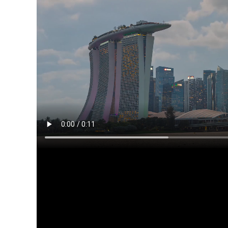
крупные выигрыши. Такие игры идеа
риск в погоне за знаковыми выплат
специальные символы, такие как wi
потенциал выигрыша в современных
Бонусы и акции как 
Казино часто предлагают разнообра
шансы на крупный выигрыш. Приветс
программы лояльности – все это ин
условиях. Важно внимательно изучат
возможность вывода полученных в
Использование бонусов с умом – это
вращения, полученные на популярны
они сопровождаются множителями. Б
ознакомиться с играми и получить р