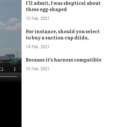
I’ll admit, I was skeptical about
Bhaktapur
ьший
these egg-shaped
Concludes
ми и
Successfully
10
Feb
2021
ивающими
For instance, should you select
to buy a suction cup dildo,
14
Feb
2021
ть ваши
Because it’s harness compatible
ия и
15
Feb
2021
ных
ные
но если
т
ся