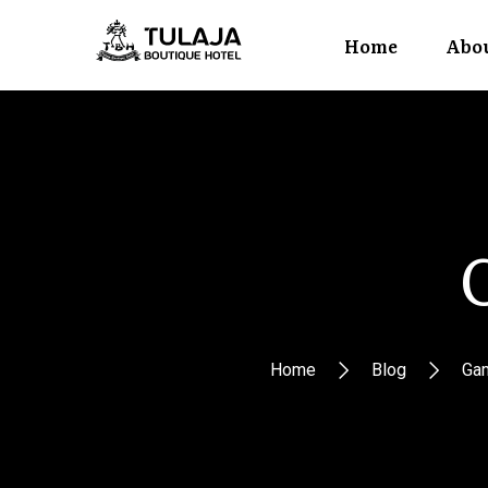
Home
Abou
Home
Blog
Gam