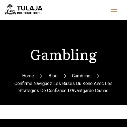
Gambling
Home
Blog
Gambling
Confirmé Naviguez Les Bases Du Keno Avec Les
Stratégies De Confiance D’Avantgarde Casino
Confirmé naviguez les bases
17