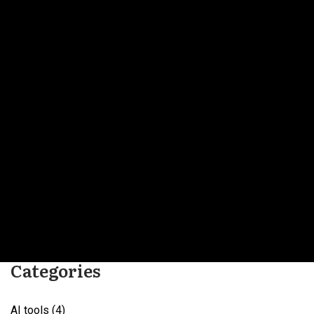
aussi d’une large gamme d’autres jeux de
casino, incluant des machines à sous populaires
et des jeux de casino en direct. De plus, des
bonus généreux, tels que jusqu’à 6 000 € sur
votre premier dépôt, peuvent enrichir votre
expérience de jeu et vous offrir plus
d’opportunités de gagner. Plongez dans
l’univers d’Avantgarde Casino pour une aventure
de jeu inoubliable.
Categories
AI tools
(4)