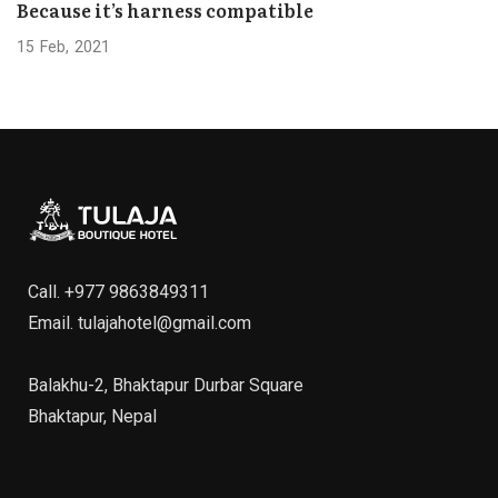
Because it’s harness compatible
15
Feb
2021
Call.
+977 9863849311
Email.
tulajahotel@gmail.com
Balakhu-2, Bhaktapur Durbar Square
Bhaktapur, Nepal