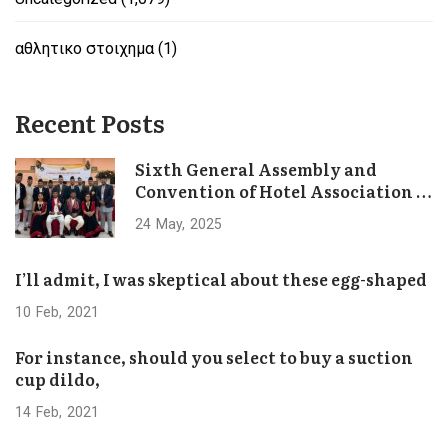
αθλητικο στοιχημα
(1)
Recent Posts
Sixth General Assembly and
Convention of Hotel Association of
Bhaktapur Concludes Successfully
24
May
2025
I’ll admit, I was skeptical about these egg-shaped
10
Feb
2021
For instance, should you select to buy a suction
cup dildo,
14
Feb
2021