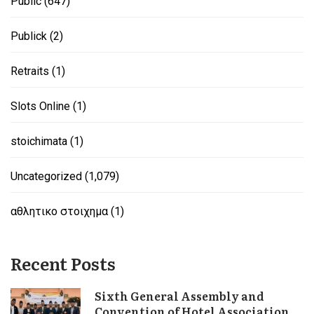
Public
(647)
Publick
(2)
Retraits
(1)
Slots Online
(1)
stoichimata
(1)
Uncategorized
(1,079)
αθλητικο στοιχημα
(1)
Recent Posts
Sixth General Assembly and
Convention of Hotel Association of