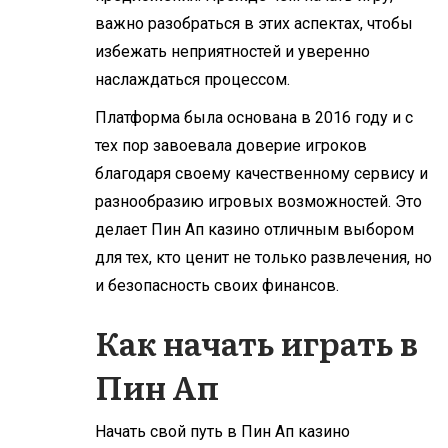
важно разобраться в этих аспектах, чтобы
избежать неприятностей и уверенно
наслаждаться процессом.
Платформа была основана в 2016 году и с
тех пор завоевала доверие игроков
благодаря своему качественному сервису и
разнообразию игровых возможностей. Это
делает Пин Ап казино отличным выбором
для тех, кто ценит не только развлечения, но
и безопасность своих финансов.
Как начать играть в
Пин Ап
Начать свой путь в Пин Ап казино