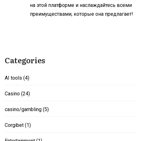
на этой платформе и наслаждайтесь всеми
преимуществами, которые она предлагает!
Categories
AI tools
(4)
Casino
(24)
casino/gambling
(5)
Corgibet
(1)
Entertainment
(1)