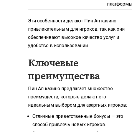
платформы
Эти особенности делают Пин Ап казино
привлекательным для игроков, так как они
обеспечивают высокое качество услуг и
удобство в использовании.
Ключевые
преимущества
Пин Ап казино предлагает множество
преимуществ, которые делают его
идеальным выбором для азартных игроков:
Отличные приветственные бонусы — это
способ привлечь новых игроков.