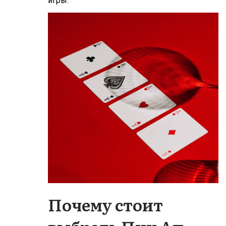
игры.
Почему стоит