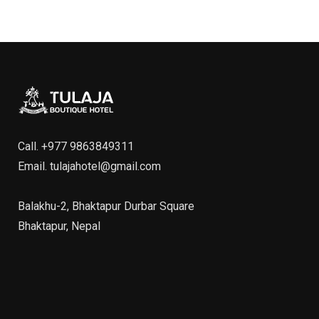
Call.
+977 9863849311
Email.
tulajahotel@gmail.com
Balakhu-2, Bhaktapur Durbar Square
Bhaktapur, Nepal