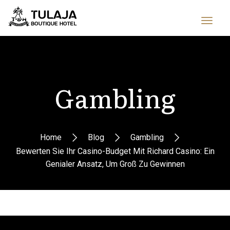
Gambling
Home
Blog
Gambling
Bewerten Sie Ihr Casino-Budget Mit Richard Casino: Ein
Genialer Ansatz, Um Groß Zu Gewinnen
Bewerten Sie Ihr Casino-
29