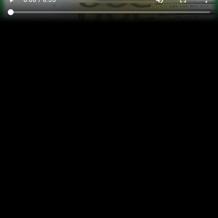
oft Sie Bonusgelder umsetzen müssen, bevor
Sie Gewinne auszahlen lassen können. Wenn
Sie diese Bedingungen verstehen, können Sie
Boni effektiv nutzen, um Ihre Spielzeit zu
verlängern und Ihre Gewinnmöglichkeiten zu
erhöhen, ohne Ihr eigenes Geld übermäßig zu
riskieren.
Risikomanagement und
verantwortungsbewusstes
Spielen
Ein zentraler Aspekt des Budgetmanagements
ist das Risikomanagement. Dies beinhaltet die
ständige Überwachung Ihrer Ausgaben und
Gewinne und die Bereitschaft, das Spiel zu
beenden, wenn Sie Ihre gesetzten Limits