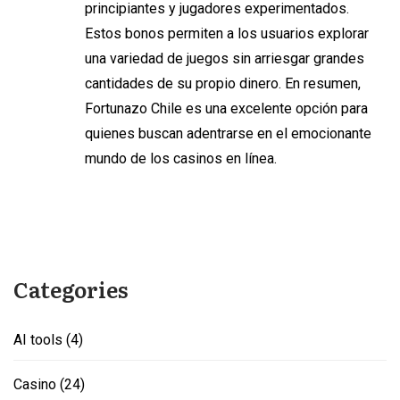
principiantes y jugadores experimentados.
Estos bonos permiten a los usuarios explorar
una variedad de juegos sin arriesgar grandes
cantidades de su propio dinero. En resumen,
Fortunazo Chile es una excelente opción para
quienes buscan adentrarse en el emocionante
mundo de los casinos en línea.
Categories
AI tools
(4)
Casino
(24)