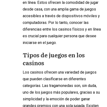
en línea. Estos ofrecen la comodidad de jugar
desde casa, con una amplia gama de juegos
accesibles a través de dispositivos móviles y
computadoras. Por lo tanto, conocer las
diferencias entre los casinos físicos y en línea
es crucial para cualquier persona que desee
iniciarse en el juego.
Tipos de juegos en los
casinos
Los casinos ofrecen una variedad de juegos
que pueden clasificarse en diferentes
categorías. Las tragamonedas son, sin duda,
uno de los juegos más populares, gracias a su
simplicidad y la emoción de poder ganar
grandes premios con una sola jugada. Existen