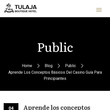
Public
Home
Blog
Public
Aprende Los Conceptos Básicos Del Casino Guía Para
Principiantes
Aprende los conceptos
04