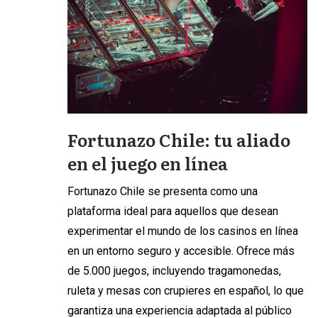
Fortunazo Chile: tu aliado
en el juego en línea
Fortunazo Chile se presenta como una
plataforma ideal para aquellos que desean
experimentar el mundo de los casinos en línea
en un entorno seguro y accesible. Ofrece más
de 5.000 juegos, incluyendo tragamonedas,
ruleta y mesas con crupieres en español, lo que
garantiza una experiencia adaptada al público