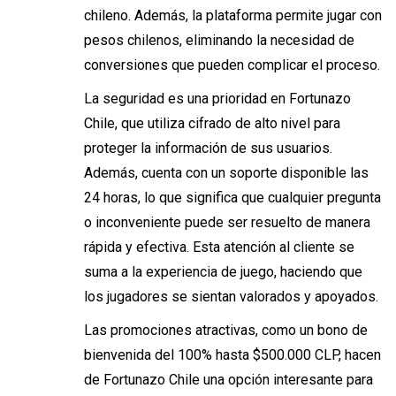
chileno. Además, la plataforma permite jugar con
pesos chilenos, eliminando la necesidad de
conversiones que pueden complicar el proceso.
La seguridad es una prioridad en Fortunazo
Chile, que utiliza cifrado de alto nivel para
proteger la información de sus usuarios.
Además, cuenta con un soporte disponible las
24 horas, lo que significa que cualquier pregunta
o inconveniente puede ser resuelto de manera
rápida y efectiva. Esta atención al cliente se
suma a la experiencia de juego, haciendo que
los jugadores se sientan valorados y apoyados.
Las promociones atractivas, como un bono de
bienvenida del 100% hasta $500.000 CLP, hacen
de Fortunazo Chile una opción interesante para