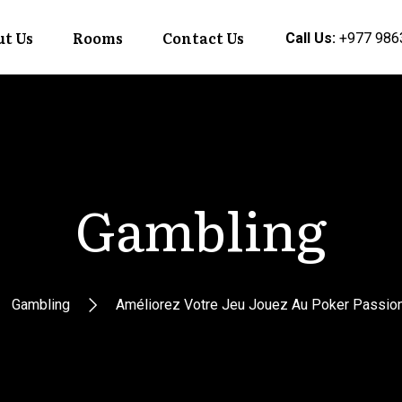
t Us
Rooms
Contact Us
Call Us:
+977 986
Gambling
Gambling
Améliorez Votre Jeu Jouez Au Poker Passion