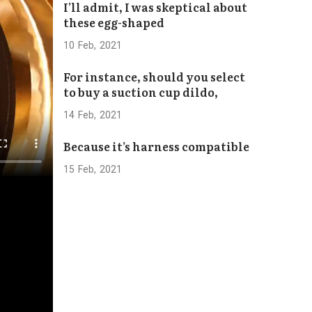
ultitude
I’ll admit, I was skeptical about
Bhaktapur
these egg-shaped
ligne
Concludes
nts aux
Successfully
10
Feb
2021
For instance, should you select
nalités
to buy a suction cup dildo,
 leurs
14
Feb
2021
lus, la
Because it’s harness compatible
r attirer
15
Feb
2021