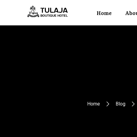
Home
Abou
Home
Blog