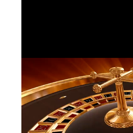
vos propres parties et l’adaptation de v
constante dans le monde du poker.
L’importance de la psy
Le poker est souvent décrit comme un je
psychologie humaine joue un rôle détermi
“tells” (indices non verbaux ou comport
qui demande de l’expérience. Même en l
inhabituels peuvent donner des indices.
De votre côté, contrôler vos propres émo
frustration ou de l’euphorie excessive ap
calme et rationnel vous permettra de pr
immédiats. Le poker, surtout en ligne, 
Les avantages du jeu de